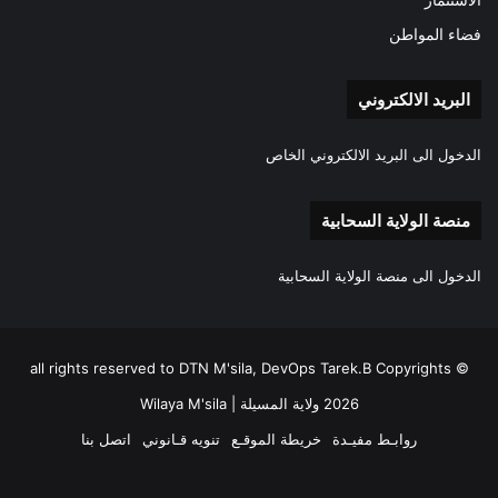
فضاء المواطن
البريد الالكتروني
الدخول الى البريد الالكتروني الخاص
منصة الولاية السحابية
الدخول الى منصة الولاية السحابية
all rights reserved to DTN M'sila, DevOps Tarek.B Copyrights ©
2026 ولاية المسيلة | Wilaya M'sila
روابـط مفيـدة
خريطة الموقـع
تنويه قـانوني
اتصل بنا
فيسبوك
‫X
‫YouTube
انستقرام