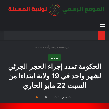
القائمة
بح
الوضع ا
الرئيسية
/
إشعارات
/
بيانات
بيانات
الحكومة تمدد إجراء الحجر الجزئي
لشهر واحد في 19 ولاية ابتداءا من
السبت 22 مايو الجاري
20 مايو، 2021
0
25