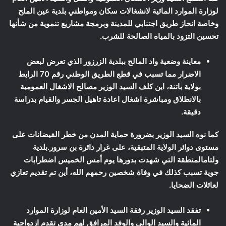
لوزارة الموارد المائية لانشغالات سكان ومواطني بلدية عين الملح
وخاصة انحاز طريق اجتنابي للمدينة وبرمجة مشاريع تنموية من شأنها
تحسين التزود بالمياه الصالحة للشرب.
معاينة وضعية واد المالح ببلدية الزرزور الذي تعرض لبعض
الاضرار مما تسبب في قطع الطريق الوطني رقم 70 الرابط
بولاية باتنة، اين كلف السيد الوزير مصالح الاشغال العمومية
بالانطلاق ومباشرة اشغال اعادة تاهيل الجسر والقيام بدراسة
دقيقة.
كما نوه السيد الوزير بضرورة حماية المدن من خطر الفيضانات على
مستوى دوائر الولاية المتبقية، على غرار دائرة بن سرور.
بلدية
ولتام
المنطقة التي شهدت بدورها يوم أمس الخميس اضطرابات
جوية تسبب كذلك في وفاة شخصين رحمهم الله، أين تم تقديم تعازي
لعائلات الضحايا.
تفقد السيد الوزير رفقة السيد الأمين العام لوزارة الموارد
المائية والسيد الوالي والوفد المرافق لهم مدى تقدم ازدواجية