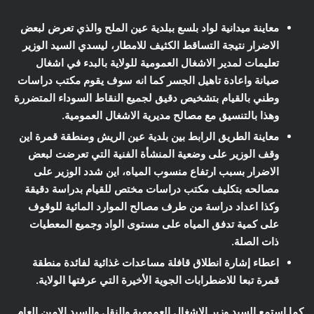
معاينة ميدانية لواد بلسع ببلدية عين الملح والذي تعرض لبعض
الاضرار نتيجة التساقط الكثيف للامطار، ليسدي السيد الوزير
تعليمات لمدير الاشغال العمومية للولاية بالبدء في اشغال
صيانة واعادة تاهيل الجسر كما انه سوف يقوم مكتب دراسات
وطني بالقيام بتشخيص دقيق لجميع النقاط السوداء المتضررة
وهذا بالتنسيق مع مصالح مديرية الاشغال العمومية.
معاينة الطريق الرابط بين بلدية عين الريش ومنطقة قمرة اين
وقف الوزير على وضعية المنشأة الفنية التي تعرضت لبعض
الاضرار بسبب ارتفاع منسوب المياه، اين شدد الوزير على
مصالحه بتكليف مكتب دراسات مختص للقيام بدراسة دقيقة
وكذا اعداد دراسة من طرف مصالح الموارد المائية للوقوف
على كمية تدفق المياه على مستوى الواد وجميع المعطيات
ذات الصلة.
اعطاء إشارة انطلاق قافلة مساعدات غذائية لفائدة منطقة
قمرة تبعا للاضطرابات الجوية الأخيرة التي عرفتها الولاية.
كما استمع السيد وزير الاشغال العمومية والنقل والسيد الامين العام