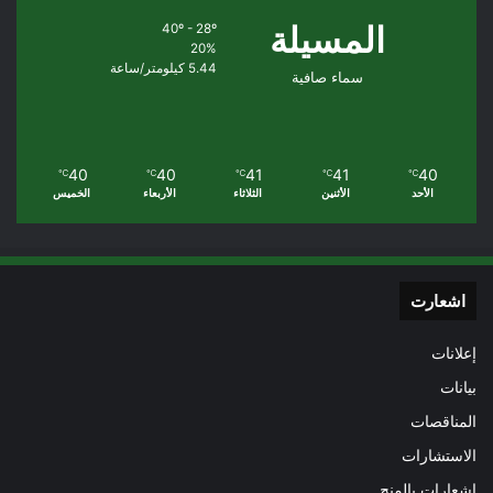
المسيلة
40º - 28º
20%
5.44 كيلومتر/ساعة
سماء صافية
40
40
41
41
40
℃
℃
℃
℃
℃
الأحد
الأثنين
الثلاثاء
الأربعاء
الخميس
اشعارت
إعلانات
بيانات
المناقصات
الاستشارات
إشعارات بالمنح