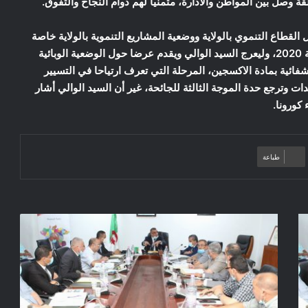
ة وصل بين المواطن والادارة، متمنيا لهم دوام النجاح والتفوق.
القطاع التنموي بالولاية ووضعية المشاريع التنموية بالولاية خاصة
التي عرفت عرفت تأخرا من قبل وتم انطلاقها منذ مطلع سنة 2020، وليعرج السيد الوالي ويقدم عرضا حول الوضعية الوبائية
فائية بمادة الاكسجين، المرحلة التي تعرف ارتياحا في التسيير
 تزويد المؤسسات الإستشفائية بالولاية ب 08 مولدات وترجع حدة الموجة الثالثة للجائحة، غير أن السيد الوالي أشار
 كورونا.
طباعة
M’sila
/
réunion