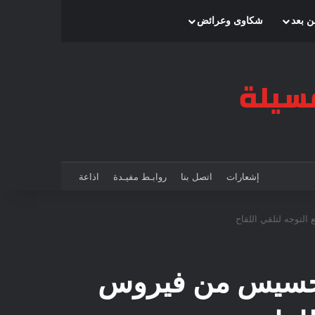
بحث عن
إضافة عمود جانبي
الوضع المظلم
ن بعد
شكاوى وعرائض
إشعارات
اتصل بنا
روابـط مفيـدة
اذاعة
التحسيس من فيروس