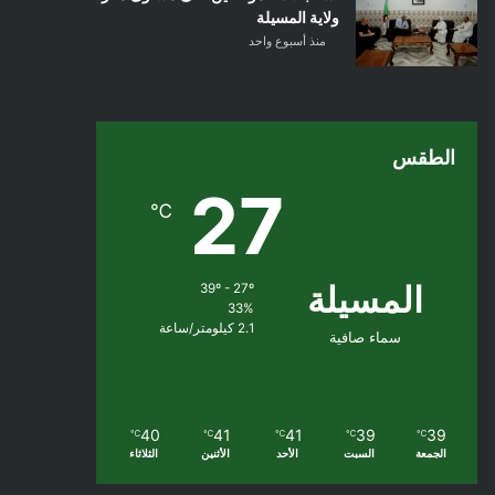
ولاية المسيلة
منذ أسبوع واحد
الطقس
27
℃
المسيلة
39º - 27º
33%
2.1 كيلومتر/ساعة
سماء صافية
40
41
41
39
39
℃
℃
℃
℃
℃
الجمعة
السبت
الأحد
الأثنين
الثلاثاء