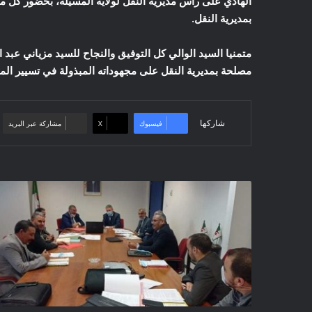
الهادي على رأس مديرية النقل لولاية المسيلة، بحضور كل من
بمديرية النقل.
متمنيا السيد الوالي كل التوفيق والنجاح للسيد مزياني عب
مصلحة بمديرية النقل على مجهوداته المبذولة في تسيير المديري
شاركها
فيسبوك
‫X
مشاركة عبر البريد
M'sila
/
réunion
de
coordination