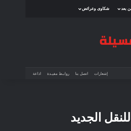
بحث عن
إضافة عمود جانبي
الوضع المظلم
ن بعد
شكاوى وعرائض
إشعارات
اتصل بنا
روابـط مفيـدة
اذاعة
لنقل الجديد