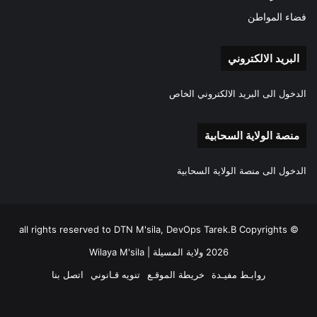
فضاء المواطن
البريد الالكتروني
الدخول الى البريد الالكتروني الخاص
منصة الولاية السحابية
الدخول الى منصة الولاية السحابية
all rights reserved to DTN M'sila, DevOps Tarek.B Copyrights ©
2026 ولاية المسيلة | Wilaya M'sila
روابـط مفيـدة
خريطة الموقـع
تنويه قـانوني
اتصل بنا
فيسبوك
‫X
‫YouTube
انستقرام