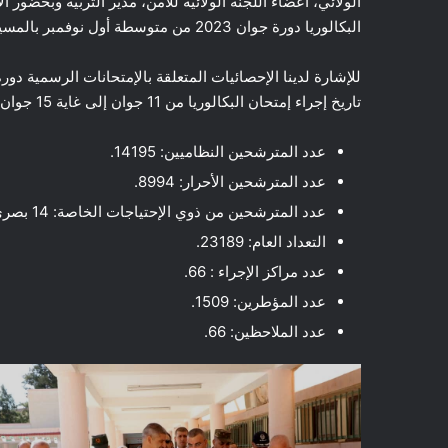
الولائي، أعضاء اللجنة الولائية للأمن، مدير التربية وبحضور
البكالوريا دورة جوان 2023 من متوسطة أول نوفمبر بالمسيلة.
تاريخ إجراء إمتحان البكالوريا من 11 جوان إلى غاية 15 جوان 2023
عدد المترشحين النظاميين: 14195.
عدد المترشحين الأحرار: 8994.
عدد المترشحين من ذوي الإحتياجات الخاصة: 14 بصري 13 حركي 03 صم والبكم.
التعداد العام: 23189.
عدد مراكز الإجراء : 66.
عدد المؤطرين: 1509.
عدد الملاحظين: 66.