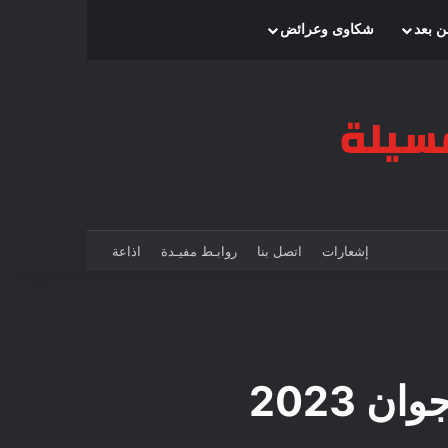
بحث عن
إضافة عمود جانبي
الوضع المظلم
ن بعد
شكاوى وعرائض
إشعارات
اتصل بنا
روابـط مفيـدة
اذاعة
 2023