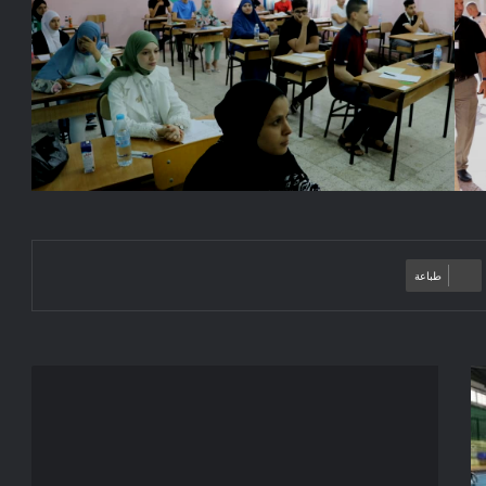
طباعة
إعلان
عن
استشارة
2023/06
بلدية