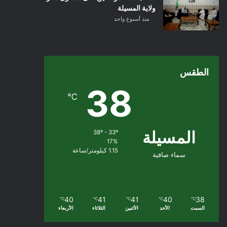
ولاية المسيلة
منذ أسبوع واحد
الطقس
38
℃
المسيلة
38º - 33º
17%
1.15 كيلومتر/ساعة
سماء صافية
40
41
41
40
38
℃
℃
℃
℃
℃
السبت
الأحد
الأثنين
الثلاثاء
الأربعاء