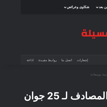
بحث عن
إضافة عمود جانبي
الوضع المظلم
ن بعد
شكاوى وعرائض
إشعارات
اتصل بنا
روابـط مفيـدة
اذاعة
انطلاق فعاليات الاحتفال باليوم الوطني للسياحة المصادف لـ 25 جوان