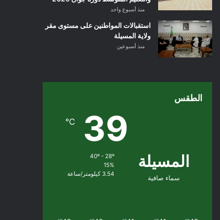
منذ أسبوع واحد
استقبالات المواطنين على مستوى مقر
ولاية المسيلة
منذ أسبوعين
الطقس
39
℃
المسيلة
40º - 28º
15%
3.54 كيلومتر/ساعة
سماء صافية