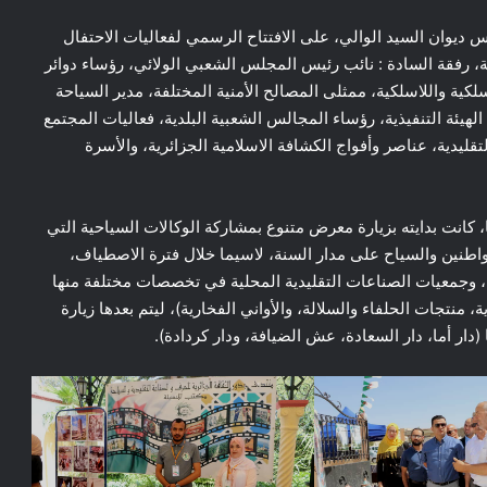
ر اليوم الأحد 25 جوان 2023، السيد رئيس ديوان السيد الوالي، على الافتتاح الرسمي لفعاليات الاحتفال
لمصادف ليوم 25 جوان من كل سنة، رفقة السادة : نائب رئيس المجلس الشعبي الولائي، رؤساء دوائر
لكية واللاسلكية، ممثلى المصالح الأمنية المختلفة، مدير السياحة
الهيئة التنفيذية، رؤساء المجالس الشعبية البلدية، فعاليات المجتمع
يدية، عناصر وأفواج الكشافة الاسلامية الجزائرية، والأسرة
 كانت بدايته بزيارة معرض متنوع بمشاركة الوكالات السياحية التي
طنين والسياح على مدار السنة، لاسيما خلال فترة الاصطياف،
 وجمعيات الصناعات التقليدية المحلية في تخصصات مختلفة منها
 منتجات الحلفاء والسلالة، والأواني الفخارية)، ليتم بعدها زيارة
(دار أما، دار السعادة، عش الضيافة، ودار كردادة).