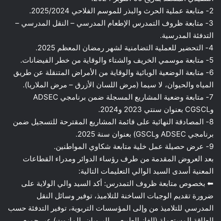
2- متابعة عملية الحرث والبذر للموسم الفلاحي 2025/2024.
3- متابعة ظروف التمدرس الإطعام المدرسي – النقل المدرسي –
التدفئة المدرسية.
4- التحضير للعملية التضامنية لشهر رمضان المعظم 2025.
5- متابعة موسمي الخريف والشتاء والوقاية من خطر الفيضانات.
6- متابعة الوضعية الوبائية والوقاية من الأمراض المتنقلة عن طريق
المياه والحيوان، لا سيما (مرض اللسان الأزرق – مرض الملاريا).
7- متابعة وضعية المشاريع المسجلة ضمن برنامجي ADSEC
وCGSCL بعنوان سنتي 2023 و2024.
8- المصادقة النهائية على قائمة المشاريع المقترحة للتسجيل ضمن
برنامجي ADSEC وGSCL) بعنوان سنة 2025.
9- عرض حصيلة عمل خلية متابعة شكاوي المواطنين.
بعد العروض المقدمة من طرف رؤساء الدوائر ومدراء القطاعات
المعنية أسدى السيد الوالي التعليمات التالية:
⬅ بخصوص متابعة ظروف التمدرس: أكد السيد والي الولاية على
ضرورة تقديم الوجبات الساخنة للتلاميذ، توفير وسائل النقل
المدرسي للتلاميذ من وإلى المؤسسات التربوية، توفير التدفئة حسب
الطاقة المستعملة (الغاز الطبيعي، البروبان، المازوت) عبر جميع