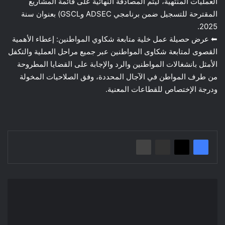
العمليات المنتهية، ليتم المصادقة النهائية على قائمة المشاريع
المقترحة للتسجيل ضمن برنامجي ADSEC وGSCL) بعنوان سنة
2025.
⬅ عرض حصيلة عمل خلية متابعة شكاوي المواطنين: إعطاء الأهمية
القصوى لمتابعة شكاوى المواطنين عبر جميع مراحل العملية والتكفل
الأمثل بانشغالات المواطنين والرد والإجابة على القضايا المطروحة
من طرف المواطن في الآجال المحددة، وفق الصلاحيات المخولة
ودرجة الإختصاص للقطاعات المعنية.
بيان/
قرعة
الحج
لموسم