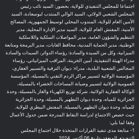
اجتماعا للمجلس التنفيذي للولاية، بحضور: السيد نائب رئيس
المجلس الشعبي الولائي، السيد الوالي المنتدب لبوسعادة، السيد
الأمين العام للولاية، المندوب المحلي لوسيط الجمهورية، المصالح
الأمنية، المفتش العام للولاية، السيد مدير الإدارة المحلية، مدير
التنظيم والشؤون العامة، مدير المواصلات السلكية واللاسلكية
الوطنية، مدير الحماية المدنية، محافظ الغابات، مدير البرمجة ومتابعة
الميزانية، وكل من السيدة والسادة: رؤساء الدوائر، السيدات والسادة
مدراء الهيئة التنفيذية، أمين الخزينة، المراقب الميزانياتي، رؤساء
المجالس الشعبية البلدية، مدراء: ديوان الترقية والتسيير العقاري،
المؤسسة الولائية لتسيير مراكز الردم التقني بالمسيلة، المؤسسة
العمومية الولائية لتسيير وصيانة المساحات الخضراء بالمسيلة،
الوكالة العقارية الولائية، شركة توزيع الكهرباء والغاز بالمسيلة، وحدة
الجزائرية للمياه، وحدة ديوان التطهير بالمسيلة، وحدة الجزائرية
للمياه، وحدة ديوان التطهير بالمسيلة، المفتش البيطري للولاية.
حيث خصص الاجتماع لدراسة النقاط المدرجة ضمن جدول الأعمال
وفقا لما يلي:
1- متابعة مدى تنفيذ القرارات المتخذة خلال اجتماع المجلس
التنفيذي المنعقد بتاريخ 06 أكتوبر 2024.