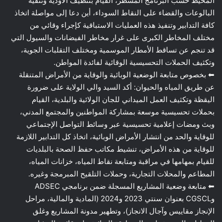
المحيط حسب البرنامج المسطر، القيام بتنظيف الأودية وتنقية
البالوعات والقضاء على النقاط السوداء، أين دعا إلى مواصلة اتخاذ
كافة التدابير وتنفيذ هذه العمليات الاستباقية كإجراء وقائي من
مختلف المخاطر الكبرى على غرار مخاطر الفيضانات والسيول التي
قد تنجم عن تساقط الأمطار الموسمية ومختلف التقلبات الجوية،
وتكثيف الحملات التحسيسية الوقائية لفائدة المواطن.
⬅ بخصوص متابعة الوضعية الوبائية والوقاية من الأمراض المتنقلة
عن طريق المياه والحيوان: أكد السيد والي الولاية على ضرورة
اليقظة وتكثيف العمل الميداني للجان الولائية والبلدية، القيام
بحملات تحسيسية موسعة بمشاركة المواطنين والمجتمع المدني،
وبث ومضات إعلامية تحسيسية عبر وسائط التواصل الإجتماعي
للوقاية والحد من انتشار الأمراض الوبائية، اتخاذ كل التدابير اللازمة
للوقاية من هذه الأمراض، تنشيط مكاتب حفظ الصحة بالبلديات
للقيام بمهامها في مراقبة ومتابعة نقاط المياه، خزانات المياه،
المطاعم والمحلات التجارية، وحملات التلقيح المبرمجة وغيره.
⬅ متابعة وضعية المشاريع المسجلة ضمن برنامجي ADSEC
وCGSCL بعنوان سنتي 2023 و2024 (المادية والمالية، مراحل
الإنجاز مقاييس وآجال الانجاز)، وتطهير مدونة المشاريع وغلق