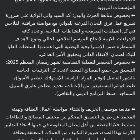
المؤسسات التربوية.
⬅ بخصوص متابعة الحرث والبذر: أكد السيد والي الولاية على ضرورة
تسريع عمل فرق اللجان الفرعية للدوائر، مع مواصلة مرافقة الفلاحين
في كل العمليات المبرمجة والنشاطات الفلاحية، واتخاذ كافة
الإجراءات اللازمة لإنجاح الموسم الفلاحي الحالي وبلوغ الأهداف
المسطرة ضمن الإستراتيجية الوطنية التي اعتمدتها السلطات العليا
للبلاد لضمان الإكتفاء الذاتي وتحقيق الأمن الغذائي.
⬅ بخصوص التحضير للعملية التضامنية لشهر رمضان المعظم 2025:
التنسيق بين جميع المصالح المعنية لاتخاذ كل الترتيبات الخاصة
بالشهر الفضيل (توفير المواد الواسعة الإستهلاك، تنظيم الأسواق،
ظبط قوائم المستفيدين من الإعانات، تحديد مطاعم عابري السبيل،
المساجد، ضبط البرنامج الديني والثقافي).
⬅ متابعة موسمي الخريف والشتاء: مواصلة أعمال النظافة وتهيئة
المحيط عن طريق التنسيق المحكم بين مختلف المصالح والقطاعات
بتنشيط خلايا اليقظة من أجل إيصال المعلومة في حينها لاتخاذ التدابير
اللازمة بهذا الصدد، ضرورة التكثيف من الحملات المتعلقة بنظافة