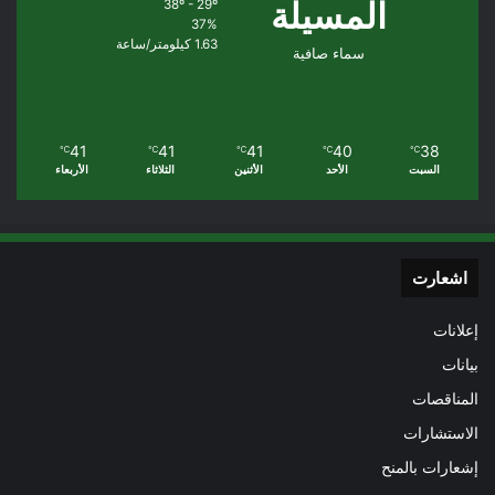
المسيلة
38º - 29º
37%
1.63 كيلومتر/ساعة
سماء صافية
41
41
41
40
38
℃
℃
℃
℃
℃
السبت
الأحد
الأثنين
الثلاثاء
الأربعاء
اشعارت
إعلانات
بيانات
المناقصات
الاستشارات
إشعارات بالمنح