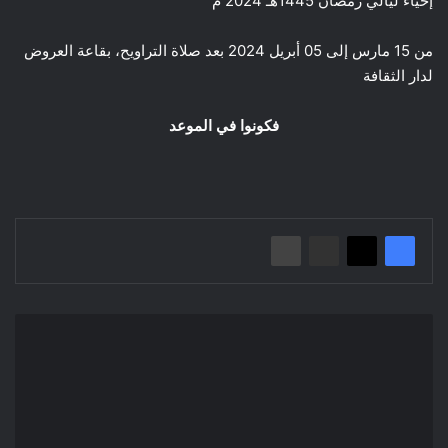
إحياء ليالي رمضان 1445هـ 2024 م
من 15 مارس إلى 05 أبريل 2024 بعد صلاة التراويح، بقاعة العروض
لدار الثقافة
فكونوا في الموعد
بيان
إعلامي/
الوكالة
الجزائرية
لترقية
الاستثمار