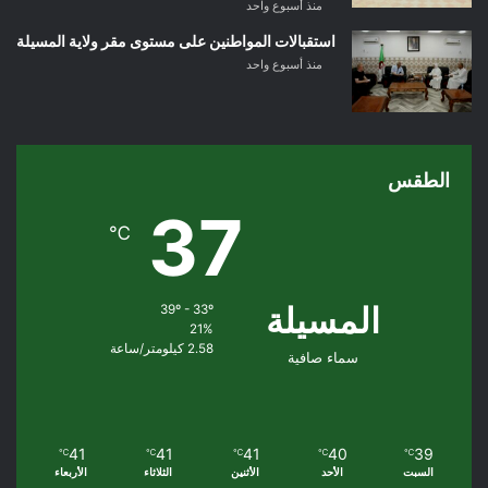
منذ أسبوع واحد
استقبالات المواطنين على مستوى مقر ولاية المسيلة
منذ أسبوع واحد
الطقس
37
℃
المسيلة
39º - 33º
21%
2.58 كيلومتر/ساعة
سماء صافية
41
41
41
40
39
℃
℃
℃
℃
℃
السبت
الأحد
الأثنين
الثلاثاء
الأربعاء