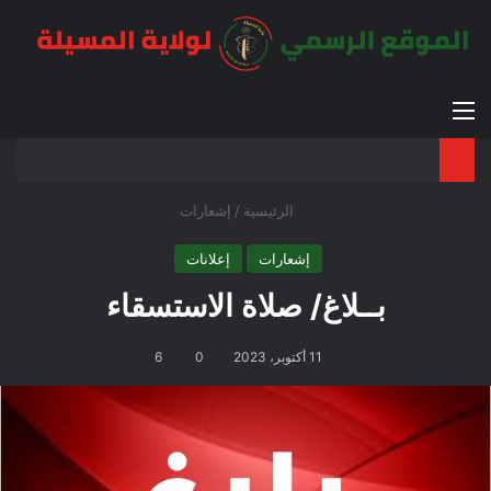
القائمة
بح
الوضع ا
الرئيسية
/
إشعارات
إشعارات
إعلانات
بــلاغ/ صلاة الاستسقاء
11 أكتوبر، 2023
0
6