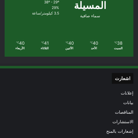
المسيلة
38º - 29º
29%
3.5 كيلومتر/ساعة
سماء صافية
40
41
40
40
38
℃
℃
℃
℃
℃
السبت
الأحد
الأثنين
الثلاثاء
الأربعاء
اشعارت
إعلانات
بيانات
المناقصات
الاستشارات
إشعارات بالمنح