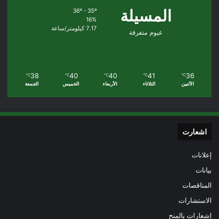
المسيلة
36º - 35º
16%
7.17 كيلومتر/ساعة
غيوم متفرقة
38
40
40
41
36
℃
℃
℃
℃
℃
الأثنين
الثلاثاء
الأربعاء
الخميس
الجمعة
اشعارت
إعلانات
بيانات
المناقصات
الاستشارات
إشعارات بالمنح