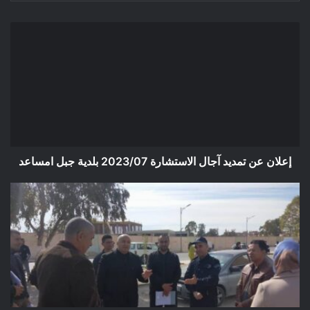
إعلان
عن
تمديد
آجال
الاستشارة
2023/07
بلدية
جبل
امساعد
إعلان عن تمديد آجال الاستشارة 2023/07 بلدية جبل امساعد
خرجة
ميدانية
من
طرف
لجنة
ولائية
للوقوف
على
وضعية