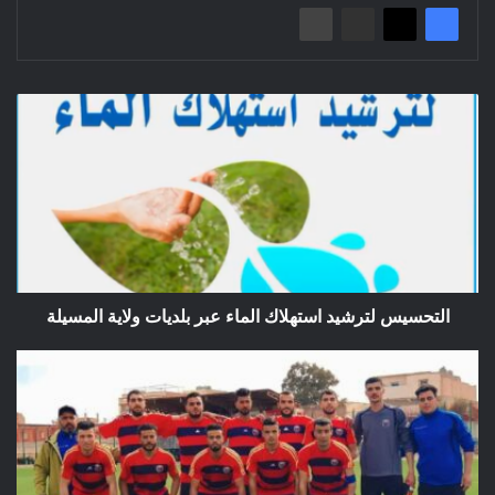
التحسيس
لترشيد
استهلاك
الماء
عبر
بلديات
ولاية
المسيلة
التحسيس لترشيد استهلاك الماء عبر بلديات ولاية المسيلة
تهنئة
بمناسبة
صعود
فريق
وفاق
عين