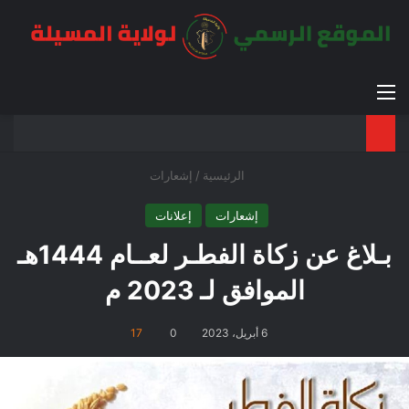
القائمة
بح
الوضع ا
الرئيسية
/
إشعارات
إشعارات
إعلانات
بـلاغ عن زكاة الفطـر لعــام 1444هـ
الموافق لـ 2023 م
6 أبريل، 2023
0
17