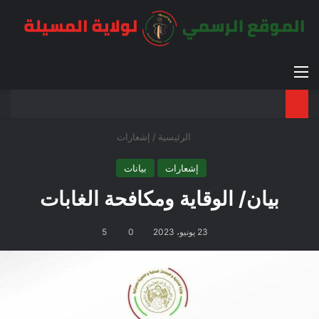
القائمة
بح
الوضع ا
الرئيسية
/
إشعارات
إشعارات
بيانات
بيان/ الوقاية ومكافحة الغابات
23 يونيو، 2023
0
5