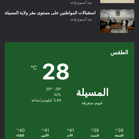
منذ أسبوع واحد
استقبالات المواطنين على مستوى مقر ولاية المسيلة
منذ أسبوع واحد
الطقس
28
℃
المسيلة
39º - 28º
32%
3.46 كيلومتر/ساعة
غيوم متفرقة
40
41
41
39
39
℃
℃
℃
℃
℃
الجمعة
السبت
الأحد
الأثنين
الثلاثاء