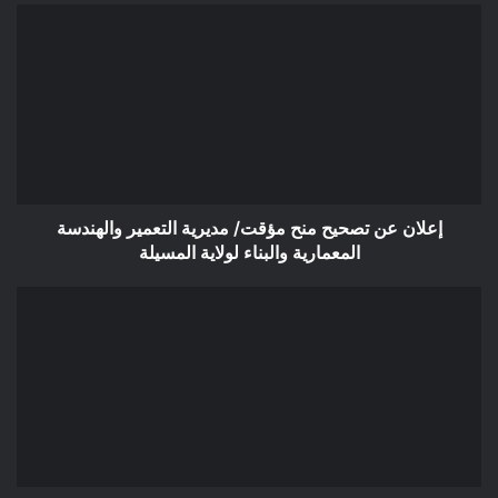
إعلان
عن
تصحيح
منح
مؤقت/
مديرية
التعمير
والهندسة
المعمارية
والبناء
إعلان عن تصحيح منح مؤقت/ مديرية التعمير والهندسة
لولاية
المعمارية والبناء لولاية المسيلة
المسيلة
إعلان
عن
استشارة
مفتوحة:
تجهيز
مطعم
مدر
بمدرسة
بتقة