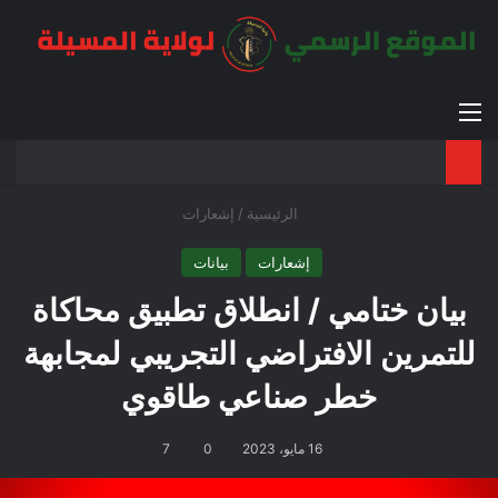
القائمة
بح
الوضع ا
الرئيسية
/
إشعارات
إشعارات
بيانات
بيان ختامي / انطلاق تطبيق محاكاة
للتمرين الافتراضي التجريبي لمجابهة
خطر صناعي طاقوي
16 مايو، 2023
0
7