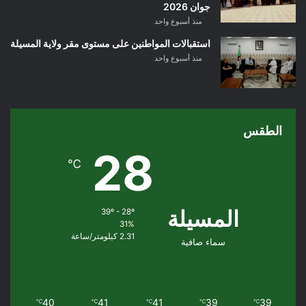
جوان 2026
منذ أسبوع واحد
استقبالات المواطنين على مستوى مقر ولاية المسيلة
منذ أسبوع واحد
الطقس
28
℃
المسيلة
39º - 28º
31%
2.31 كيلومتر/ساعة
سماء صافية
40
41
41
39
39
℃
℃
℃
℃
℃