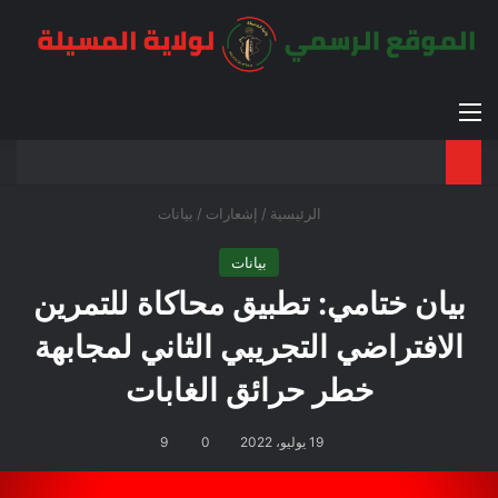
القائمة
بح
الوضع ا
الرئيسية
/
إشعارات
/
بيانات
بيانات
بيان ختامي: تطبيق محاكاة للتمرين
الافتراضي التجريبي الثاني لمجابهة
خطر حرائق الغابات
19 يوليو، 2022
0
9