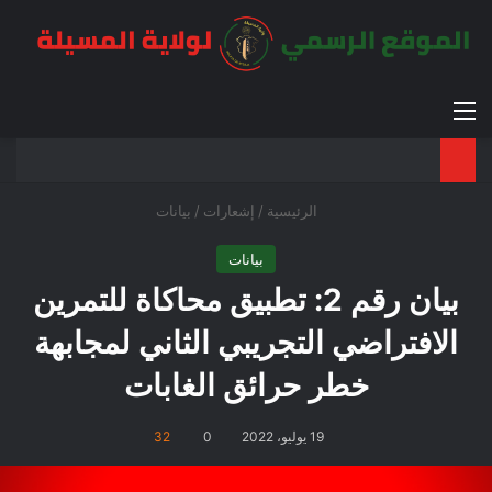
القائمة
بح
الوضع ا
الرئيسية
/
إشعارات
/
بيانات
بيانات
بيان رقم 2: تطبيق محاكاة للتمرين
الافتراضي التجريبي الثاني لمجابهة
خطر حرائق الغابات
19 يوليو، 2022
0
32