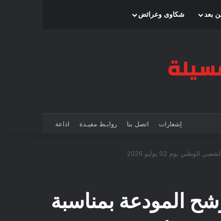
بحث عن
إضافة عمود جانبي
الوضع المظلم
ن بعد
شكاوى وعرائض
إشعارات
اتصل بنا
روابـط مفيـدة
اذاعة
بالترشح المودعة بمناسبة