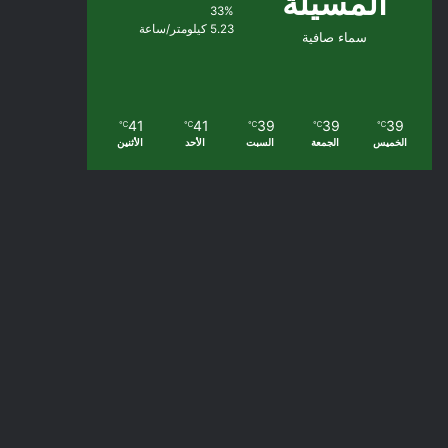
المسيلة
33%
5.23 كيلومتر/ساعة
سماء صافية
41
41
39
39
39
℃
℃
℃
℃
℃
الخميس
الجمعة
السبت
الأحد
الأثنين