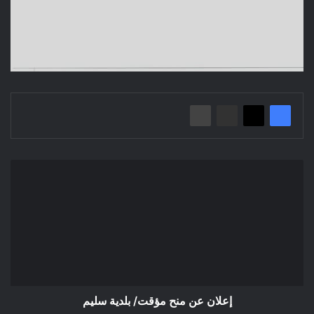
إعلان
عن
منح
مؤقت/
بلدية
سليم
إعلان عن منح مؤقت/ بلدية سليم