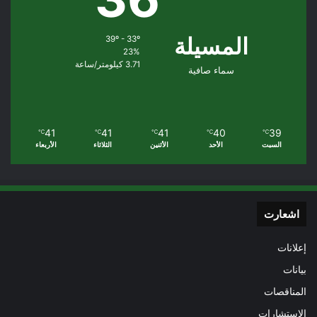
المسيلة
39º - 33º
23%
3.71 كيلومتر/ساعة
سماء صافية
41
41
41
40
39
℃
℃
℃
℃
℃
السبت
الأحد
الأثنين
الثلاثاء
الأربعاء
اشعارت
إعلانات
بيانات
المناقصات
الاستشارات