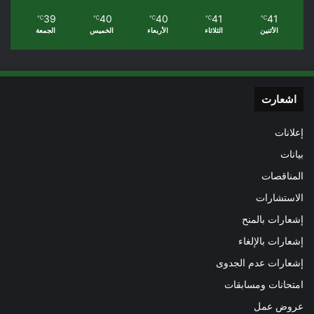
39
40
40
41
41
℃
℃
℃
℃
℃
الأثنين
الثلاثاء
الأربعاء
الخميس
الجمعة
اشعارت
إعلانات
بيانات
المناقصات
الاستشارات
إشعارات بالمنح
إشعارات بالإلغاء
إشعارات عدم الجدوى
امتحانات ومسابقات
عروض عمل