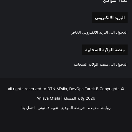
فضاء المواطن
البريد الالكتروني
الدخول الى البريد الالكتروني الخاص
منصة الولاية السحابية
الدخول الى منصة الولاية السحابية
all rights reserved to DTN M'sila, DevOps Tarek.B Copyrights ©
2026 ولاية المسيلة | Wilaya M'sila
روابـط مفيـدة
خريطة الموقـع
تنويه قـانوني
اتصل بنا
فيسبوك
‫X
‫YouTube
انستقرام