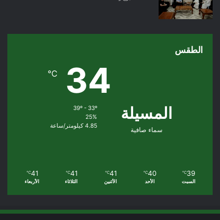
الطقس
34
℃
المسيلة
39º - 33º
25%
4.85 كيلومتر/ساعة
سماء صافية
41
41
41
40
39
℃
℃
℃
℃
℃
السبت
الأحد
الأثنين
الثلاثاء
الأربعاء