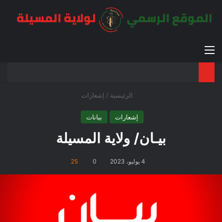
القائمة
بح
الوضع ا
الرئيسية
/
إشعارات
إشعارات
بيانات
بيـان/ ولاية المسيلة
4 يوليو، 2023
0
25