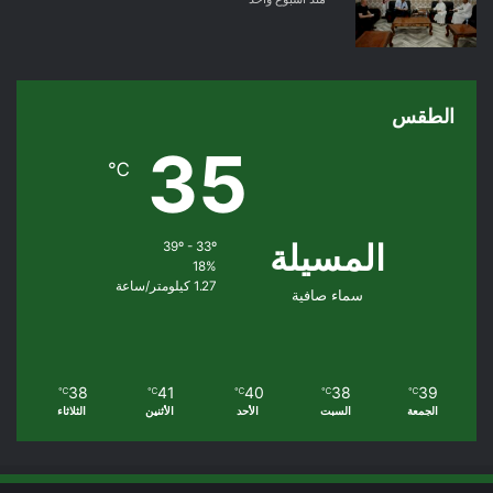
الطقس
35
℃
المسيلة
39º - 33º
18%
1.27 كيلومتر/ساعة
سماء صافية
38
41
40
38
39
℃
℃
℃
℃
℃
الجمعة
السبت
الأحد
الأثنين
الثلاثاء