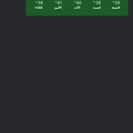
38
41
40
38
39
℃
℃
℃
℃
℃
الجمعة
السبت
الأحد
الأثنين
الثلاثاء