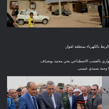
بط بالكهرباء بمنطقة لقواز.
واري بالعشب الاصطناعي بحي محمد بوضياف.