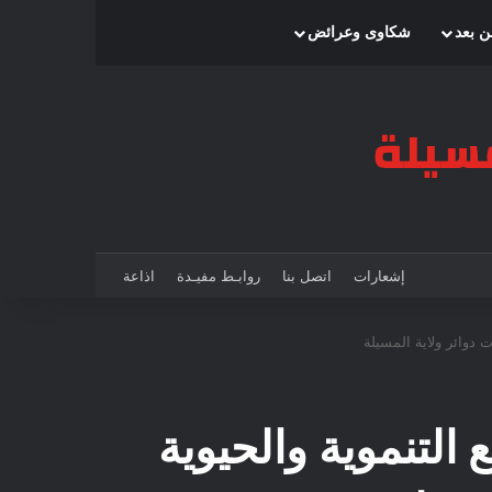
بحث عن
إضافة عمود جانبي
الوضع المظلم
ن بعد
شكاوى وعرائض
إشعارات
اتصل بنا
روابـط مفيـدة
اذاعة
 دوائر ولاية المسيلة
لتنموية والحيوية