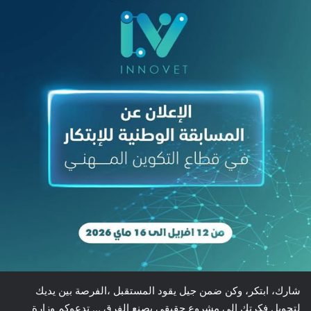
شارك، ابتكر، وكن ضمن جيل يقود المستقبل ،الفرصة بين يديك
لتحويل فكرتك إلى مشروع حقيقي يصنع الفرق … تدعوكم وزارة