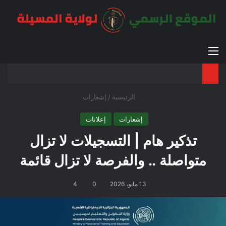
القائمة
بح
الوضع ا
الرئيسية
/
إشعارات
إشعارات
إعلانات
تذكير هام | التسجيلات لا تزال
متواصلة .. والفرصة لا تزال قائمة
13 مايو، 2026
0
4