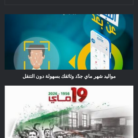
مواليد
شهر
ماي
جدّد
وثائقك
بسهولة
دون
التنقل
مواليد شهر ماي جدّد وثائقك بسهولة دون التنقل
إحياء
الذكرى
السبعين
ليوم
الطالب
19
ماي
2026/1956