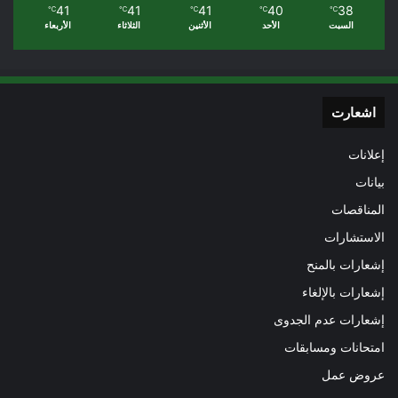
41
41
41
40
38
℃
℃
℃
℃
℃
السبت
الأحد
الأثنين
الثلاثاء
الأربعاء
اشعارت
إعلانات
بيانات
المناقصات
الاستشارات
إشعارات بالمنح
إشعارات بالإلغاء
إشعارات عدم الجدوى
امتحانات ومسابقات
عروض عمل