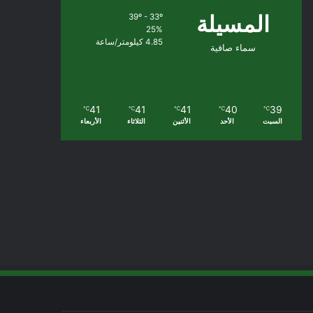
المسيلة
39º - 33º
25%
4.85 كيلومتر/ساعة
سماء صافية
41
41
41
40
39
℃
℃
℃
℃
℃
السبت
الأحد
الأثنين
الثلاثاء
الأربعاء