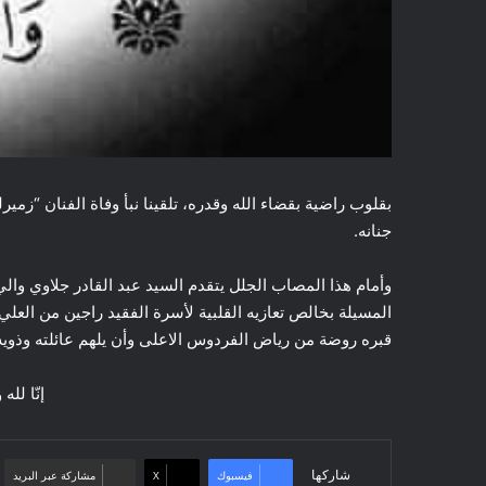
بقلوب راضية بقضاء الله وقدره، تلقينا نبأ وفاة الفنان “ز
جنانه.
وأمام هذا المصاب الجلل يتقدم السيد عبد القادر جلاوي وا
المسيلة بخالص تعازيه القلبية لأسرة الفقيد راجين من العل
قبره روضة من رياض الفردوس الاعلى وأن يلهم عائلته وذويه
إنّا لله
شاركها
فيسبوك
‫X
مشاركة عبر البريد