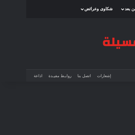
بحث عن
إضافة عمود جانبي
الوضع المظلم
ن بعد
شكاوى وعرائض
إشعارات
اتصل بنا
روابـط مفيـدة
اذاعة