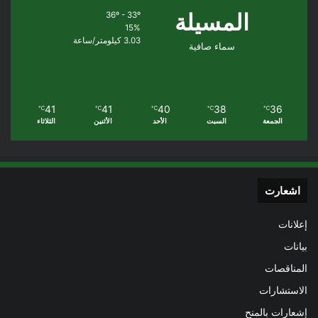
المسيلة
36º - 33º
15%
3.03 كيلومتر/ساعة
سماء صافية
41
41
40
38
36
℃
℃
℃
℃
℃
الجمعة
السبت
الأحد
الأثنين
الثلاثاء
اشعارت
إعلانات
بيانات
المناقصات
الاستشارات
إشعارات بالمنح