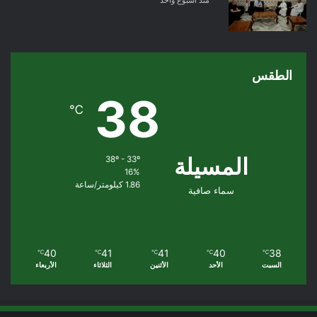
الطقس
38
℃
المسيلة
38º - 33º
16%
1.86 كيلومتر/ساعة
سماء صافية
40
41
41
40
38
℃
℃
℃
℃
℃
السبت
الأحد
الأثنين
الثلاثاء
الأربعاء