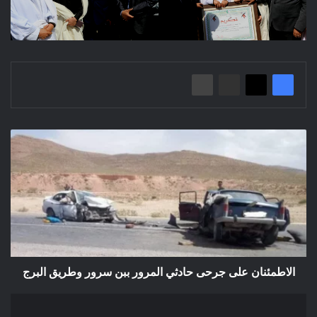
الاطمئنان
على
جرحى
حادثي
المرور
ببن
سرور
وطريق
البرج
الاطمئنان على جرحى حادثي المرور ببن سرور وطريق البرج
إعلان
عن