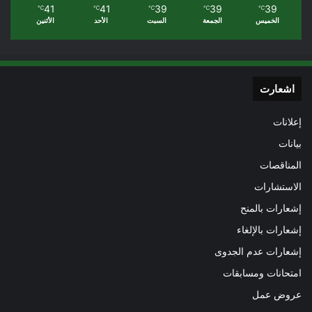
41
41
39
39
39
℃
℃
℃
℃
℃
الخميس
الجمعة
السبت
الأحد
الأثنين
اشعارت
إعلانات
بيانات
المناقصات
الاستشارات
إشعارات بالمنح
إشعارات بالإلغاء
إشعارات عدم الجدوى
امتحانات ومسابقات
عروض عمل