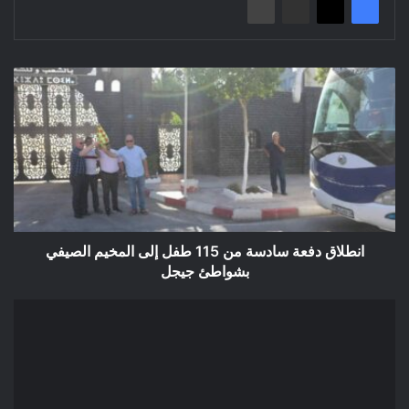
انطلاق
دفعة
سادسة
من
115
طفل
إلى
المخيم
الصيفي
بشواطئ
انطلاق دفعة سادسة من 115 طفل إلى المخيم الصيفي
جيجل
بشواطئ جيجل
إعلان
عن
المنح
المؤقت:
انجاز
وتجهيز