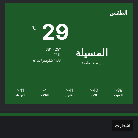
الطقس
29
℃
المسيلة
38º - 29º
37%
1.63 كيلومتر/ساعة
سماء صافية
41
41
41
40
38
℃
℃
℃
℃
℃
السبت
الأحد
الأثنين
الثلاثاء
الأربعاء
اشعارت