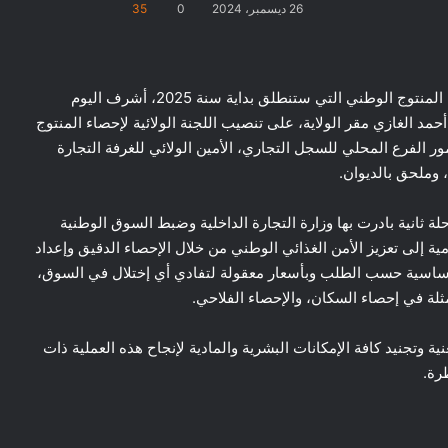
26 ديسمبر، 2024
0
35
المسيلة/ في إطار التحضير للمرحلة الثانية من عملية إحصاء المنتوج الوطني التي ستنطلق بداية سنة 2025، أشرف اليوم
م للولاية بقاعة أحمد الغازي مقر الولاية، على تنصيب اللجنة الولائية لإحصاء المنتوج
ر الفرع المحلي للسجل التجاري، الأمين الولائي للغرفة التجارة
، وملحق بالديوان.
حلة ثانية بادرت بها وزارة التجارة الداخلية وضبط السوق الوطنية
مية إلى تعزيز الأمن الغذائي الوطني من خلال الإحصاء الدقيق وإعداد
الأساسية حسب الطلب وبأسعار معقولة لتفادي أي إختلال في السوق،
مثلة في إحصاء السكان، والإحصاء الفلاحي.
ة وتجنيد كافة الإمكانات البشرية والمادية لإنجاح هذه العملية ذات
رة.