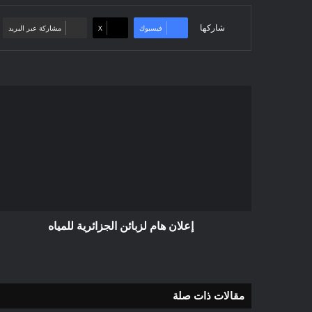
شاركها
فيسبوك
‫X
مشاركة عبر البريد
إعلان
هام
لزبائن
الجزائرية
للمياه
إعلان هام لزبائن الجزائرية للمياه
مقالات ذات صلة