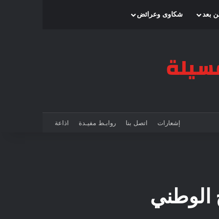
بحث عن
إضافة عمود جانبي
الوضع المظلم
ن بعد
شكاوى وعرائض
إشعارات
اتصل بنا
روابـط مفيـدة
اذاعة
ج الوطني