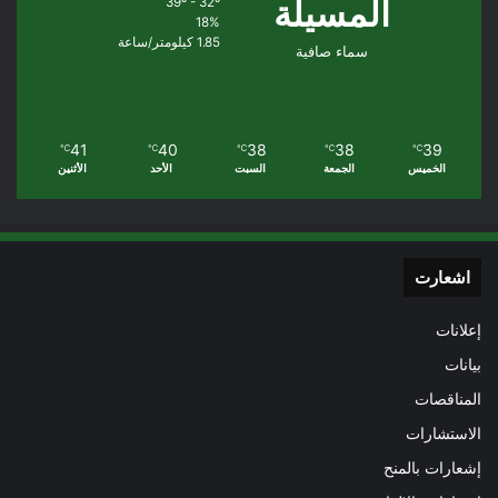
المسيلة
39º - 32º
18%
1.85 كيلومتر/ساعة
سماء صافية
41
40
38
38
39
℃
℃
℃
℃
℃
الخميس
الجمعة
السبت
الأحد
الأثنين
اشعارت
إعلانات
بيانات
المناقصات
الاستشارات
إشعارات بالمنح