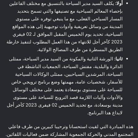
أولا:
يكلف السيد مدير السياحة بالتنسيق مع مختلف الفاعلين
بإحصاء المعالم السياحية مع تصنيفها والتي تسمح بتحديد
المسار السياحي الفعلى، مع ما ينبغي توفره على مستوى
المدينة من وسائل تعريفية وأدوات توجيهية إلى هذه المواقع
السياحية، تحديد يوم الخميس المقبل الموافق لـ 02 فيفري
2023 كآخر أجل للانتهاء من هذا العمل المطلوب لتنفيذ خارطة
الطريق المسطرة من طرف المصالح الولائية.
ثانيا:
الورشة الثانية والمكونة من السيد مدير السياحة، ممثلى
الدائرة والبلدية، مفتش السياحة، الجمعيات الناشطة في
السياحة، المرشدين السياحيين، ممثلى الوكالات السياحية
للأسفار، شخصيات عامة، مهمتها وضع برنامج ترويجي خاص
للسياحة على مستوى بوسعادة يعتمد على مختلف الوسائل
والأدوات وآليات اللازمة قصد الترويج للسياحة على مستوى
مدينة بوسعادة، مع تحديد الخميس 02 فيفرى 2023 كآخر أجل
لايداع هدا البرنامج.
هذه المبادرة التي لقيت استحسانا وترحيبا كبيرين من طرف فاعلي
المجتمع المدني والحركة الجمعوية المشاركة ضمن فعاليات اللقائين.