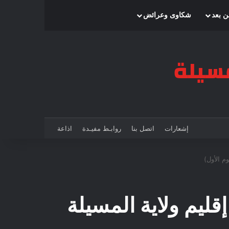
بحث عن
إضافة عمود جانبي
الوضع المظلم
ن بعد
شكاوى وعرائض
إشعارات
اتصل بنا
روابـط مفيـدة
اذاعة
وم الأول)
قليم ولاية المسيلة