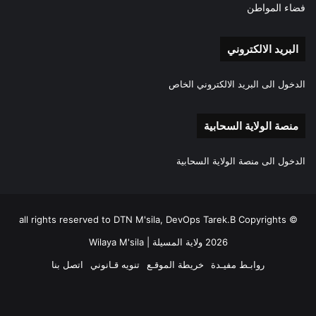
فضاء المواطن
البريد الالكتروني
الدخول الى البريد الالكتروني الخاص
منصة الولاية السحابية
الدخول الى منصة الولاية السحابية
all rights reserved to DTN M'sila, DevOps Tarek.B Copyrights ©
2026 ولاية المسيلة | Wilaya M'sila
روابـط مفيـدة
خريطة الموقـع
تنويه قـانوني
اتصل بنا
فيسبوك
‫X
‫YouTube
انستقرام