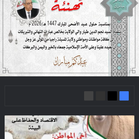
ا
ل
ح
م