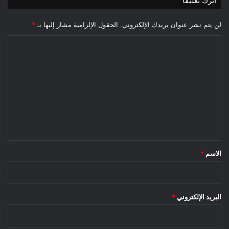
اترك تعليقاً
ن
أ
ن
لن يتم نشر عنوان بريدك الإلكتروني.
الحقول الإلزامية مشار إليها بـ
*
س
ا
ب
و
ل
س
ت
ط
م
ع
د
ل
ي
ي
ن
ة
ق
ا
*
ل
الاسم
*
م
س
ي
ل
البريد الإلكتروني
*
ة