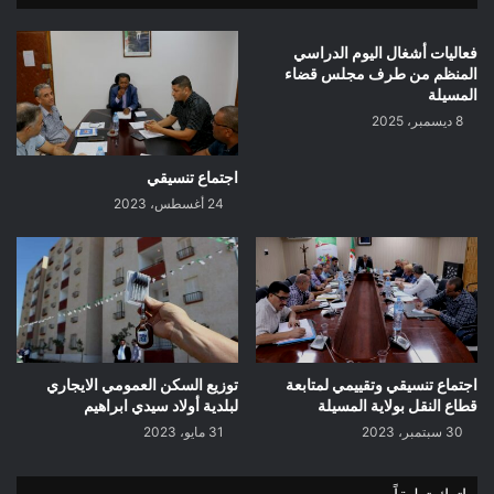
ي
ض
ع
ح
فعاليات أشغال اليوم الدراسي
ي
ى
المنظم من طرف مجلس قضاء
د
ا
المسيلة
ا
ل
8 ديسمبر، 2025
ل
م
أ
ب
ض
ا
اجتماع تنسيقي
ح
ر
24 أغسطس، 2023
ى
ك
2
م
0
ن
2
م
6
س
ج
د
اجتماع تنسيقي وتقييمي لمتابعة
توزيع السكن العمومي الايجاري
م
قطاع النقل بولاية المسيلة
لبلدية أولاد سيدي ابراهيم
ا
ل
30 سبتمبر، 2023
31 مايو، 2023
ك
ب