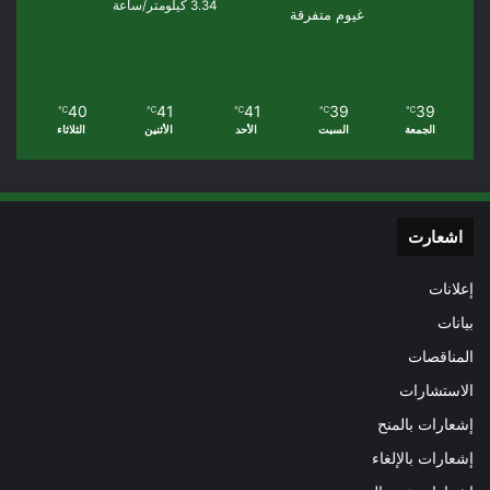
3.34 كيلومتر/ساعة
غيوم متفرقة
40
41
41
39
39
℃
℃
℃
℃
℃
الجمعة
السبت
الأحد
الأثنين
الثلاثاء
اشعارت
إعلانات
بيانات
المناقصات
الاستشارات
إشعارات بالمنح
إشعارات بالإلغاء