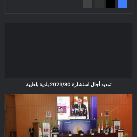
تمديد
أجال
استشارة
2023/80
بلدية
بلعايبة
تمديد أجال استشارة 2023/80 بلدية بلعايبة
انطلاق
فعاليات
منتدى
المجتمع
المدني
للحوار
والمواطنة