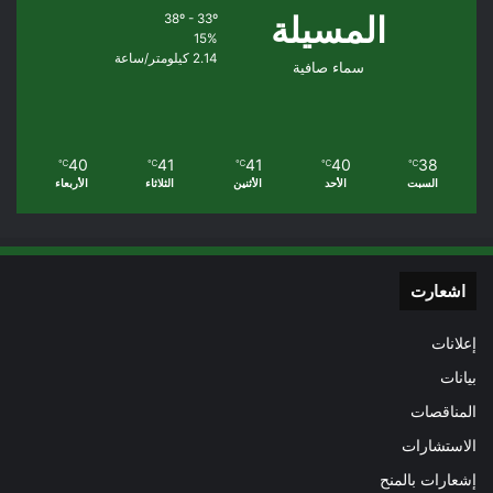
المسيلة
38º - 33º
15%
2.14 كيلومتر/ساعة
سماء صافية
40
41
41
40
38
℃
℃
℃
℃
℃
السبت
الأحد
الأثنين
الثلاثاء
الأربعاء
اشعارت
إعلانات
بيانات
المناقصات
الاستشارات
إشعارات بالمنح