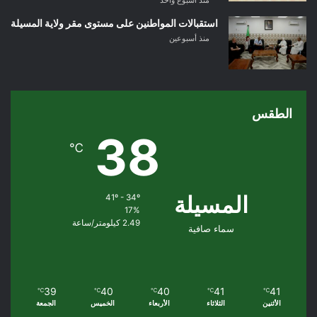
استقبالات المواطنين على مستوى مقر ولاية المسيلة
منذ أسبوعين
الطقس
38
℃
المسيلة
41º - 34º
17%
2.49 كيلومتر/ساعة
سماء صافية
39
40
40
41
41
℃
℃
℃
℃
℃
الأثنين
الثلاثاء
الأربعاء
الخميس
الجمعة