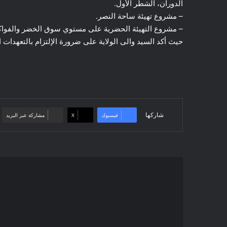
الدوران، الشطر الأول.
– مشروع تهيئة ساحة النصر.
– مشروع التهيئة الحضرية على مستوي سوق الخضر والفواك
حيث أكد السيد والى الولاية على ضرورة الإلتزام بالتعهدات ا
شاركها
فيسبوك
‫X
مشاركة عبر البريد
دراسة
وضعية
المشاريع
المسيرة
من
طرف
قطاع