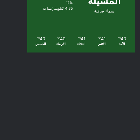
المسيلة
17%
4.35 كيلومتر/ساعة
سماء صافية
40
40
41
41
40
℃
℃
℃
℃
℃
الأحد
الأثنين
الثلاثاء
الأربعاء
الخميس