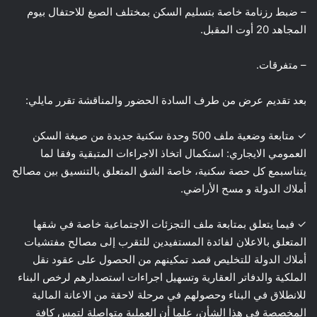
– ضبط رزنامة خاصة بتسليم السكن بمختلف الصيغ للاحتفال بيوم
المجاهد 20 أوت المقبل.
– متفرقات.
بعد تقديم عرض من طرف السادة الحضور والمناقشة تقرر مايلي:
✓ متابعة وضعية ملف 500 وحدة سكنية جديدة من صيغة السكن
العمومي الايجاري: استكمال اتخاذ الاجراءات المتبقية وفقا لما
يتناسبمع كل حصة سكنية، خاصة الشق المتعلق بالتنسيق بين مصالح
أملاك الدولة و مسح الأراضي.
✓ فيما يتعلق بمتابعة ملف التجزئات الاجتماعية خاصة في شقها
المتعلق بالاعلان لفائدة المستفيدين للتقرب إلى مصالح مفتشيات
أملاك الدولة للتخليص قصد تمكينهم من الحصول على عقود نقل
الملكية والدفاتر العقارية وتسهيل اجراءات استصدارهم لرخص البناء
للانطلاق في البناء وحصولهم في مرحلة لاحقة من الاعانة المالية
المخصصة في هذا الشأن، علما أن العملية متواصلة لتمس كافة