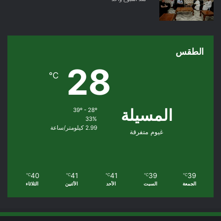
الطقس
28
℃
المسيلة
39º - 28º
33%
2.99 كيلومتر/ساعة
غيوم متفرقة
40
41
41
39
39
℃
℃
℃
℃
℃
الجمعة
السبت
الأحد
الأثنين
الثلاثاء