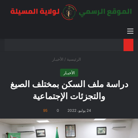
القائمة
بح
الوضع ا
الرئيسية
/
الأخبـار
الأخبـار
دراسة ملف السكن بمختلف الصيغ
والتجزئات الإجتماعية
24 يوليو، 2022
0
95