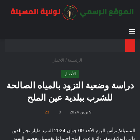
القائمة
بح
الوضع ا
الرئيسية
/
الأخبـار
الأخبـار
دراسة وضعية التزود بالمياه الصالحة
للشرب ببلدية عين الملح
9 يونيو، 2024
0
23
المسيلة/ ترأس اليوم الأحد 09 جوان 2024 السيد طيار نجم الدين
والي الولاية بمقر دائرة عين الملح اجتماعا تقييميا، بحضور السيد