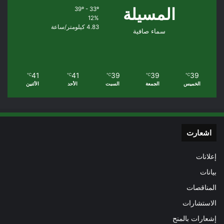
المسيلة
39º - 33º
12%
4.83 كيلومتر/ساعة
سماء صافية
41
41
39
39
39
℃
℃
℃
℃
℃
الخميس
الجمعة
السبت
الأحد
الأثنين
اشعارت
إعلانات
بيانات
المناقصات
الاستشارات
إشعارات بالمنح