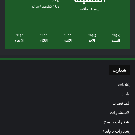
37%
1.63 كيلومتر/ساعة
سماء صافية
41
41
41
40
38
℃
℃
℃
℃
℃
السبت
الأحد
الأثنين
الثلاثاء
الأربعاء
اشعارت
إعلانات
بيانات
المناقصات
الاستشارات
إشعارات بالمنح
إشعارات بالإلغاء