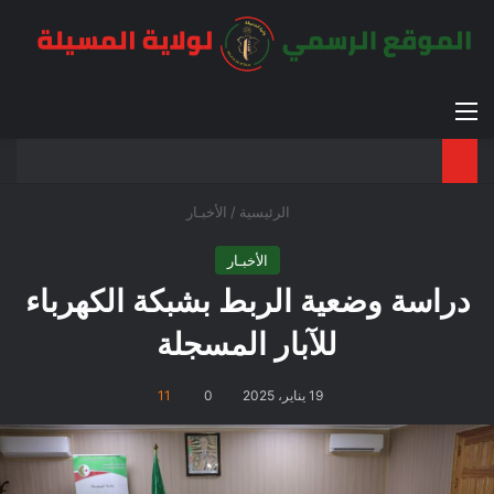
القائمة
بح
الوضع ا
الرئيسية
/
الأخبـار
الأخبـار
دراسة وضعية الربط بشبكة الكهرباء
للآبار المسجلة
19 يناير، 2025
0
11