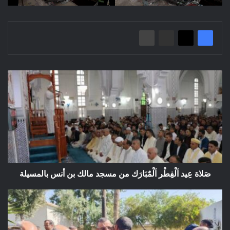
صَلاة
عِيد
اَلْفِطْر
اَلْمٌبَارَك
من
مسجد
مالك
بن
أنس
بالمسيلة
صَلاة عِيد اَلْفِطْر اَلْمٌبَارَك من مسجد مالك بن أنس بالمسيلة
تهاني
وتغافر
بمناسبة
الاحتفال