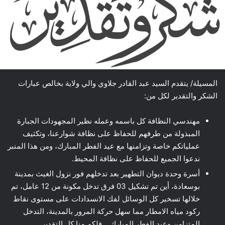
المسيلة/ يتقدم السيد عبد القادر جلاوي والي ولاية بخالص عبارات
الشكر والتقدير لكل من:
مهندسي النظافة كل باسمه وعمله نظير المجهودات الجبارة
المبذولة من طرفهم للحفاظ على نظافة شوارعنا، وتكثيف
عملياتكم خاصة وتزامنها مع عيد الفطر المبارك، ومن هذا المنبر
ندعوا الجميع للحفاظ على نظافة المحيط.
أسرة وحدة ديوان التطهير بعد تدخلهم فور نزول الغيث بمدينة
بوسعادة، أين تم تشكيل 03 فرق تدخل مكونة من 12 عامل، تم
خلالها تسخير كل الوسائل لفك الانسدادات على مستوى نقاط
ركود مياه الامطار مما سهل حركة المرور بالمدينة، التدخل
المتزامن وعيد الفطر المبارك .. فلكم منا كل التقدير..