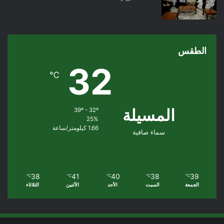
الطقس
32
℃
المسيلة
39º - 32º
25%
1.66 كيلومتر/ساعة
سماء صافية
38
41
40
38
39
℃
℃
℃
℃
℃
الجمعة
السبت
الأحد
الأثنين
الثلاثاء