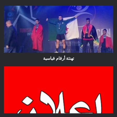
تهنئة
أرقام
قياسية
تهنئة أرقام قياسية
إعلان/
إنطلاق
تطبيق
محاكاة
لتمرين
إفتراضي
تجريبي
لمجابهة
خطر