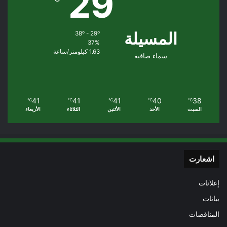
29
المسيلة
38º - 29º
37%
1.63 كيلومتر/ساعة
سماء صافية
41
41
41
40
38
℃
℃
℃
℃
℃
السبت
الأحد
الأثنين
الثلاثاء
الأربعاء
اشعارت
إعلانات
بيانات
المناقصات