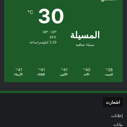
30
℃
المسيلة
38º - 29º
34%
2.29 كيلومتر/ساعة
سماء صافية
41
41
41
40
38
℃
℃
℃
℃
℃
السبت
الأحد
الأثنين
الثلاثاء
الأربعاء
اشعارت
إعلانات
بيانات