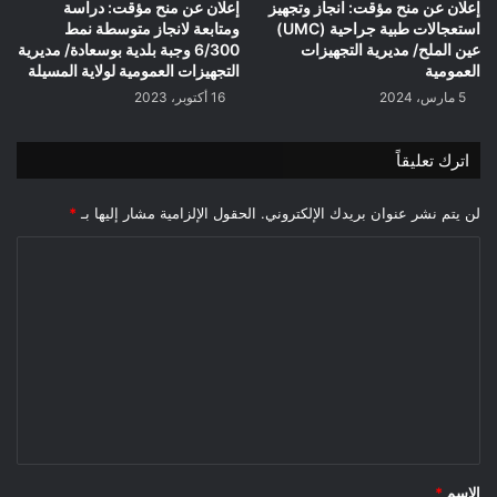
إعلان عن منح مؤقت: انجاز وتجهيز
إعلان عن منح مؤقت: دراسة
استعجالات طبية جراحية (UMC)
ومتابعة لانجاز متوسطة نمط
عين الملح/ مديرية التجهيزات
6/300 وجبة بلدية بوسعادة/ مديرية
العمومية
التجهيزات العمومية لولاية المسيلة
5 مارس، 2024
16 أكتوبر، 2023
اترك تعليقاً
لن يتم نشر عنوان بريدك الإلكتروني.
الحقول الإلزامية مشار إليها بـ
*
ا
ل
ت
ع
ل
ي
ق
*
الاسم
*