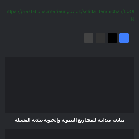
https://prestations.interieur.gov.dz/solidariteramdhan/LOGI
N
متابعة
ميدانية
للمشاريع
التنموية
والحيوية
ببلدية
المسيلة
متابعة ميدانية للمشاريع التنموية والحيوية ببلدية المسيلة
قرعة
الحج