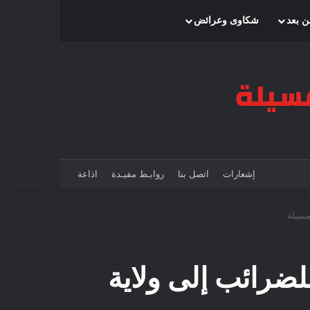
بحث عن
إضافة عمود جانبي
الوضع المظلم
ن بعد
شكاوى وعرائض
إشعارات
اتصل بنا
روابـط مفيـدة
اذاعة
مسيلة
لضرائب إلى ولاية