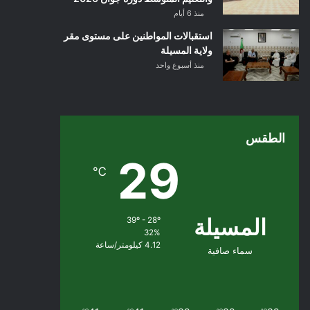
منذ 6 أيام
استقبالات المواطنين على مستوى مقر
ولاية المسيلة
منذ أسبوع واحد
الطقس
29
℃
المسيلة
39º - 28º
32%
4.12 كيلومتر/ساعة
سماء صافية