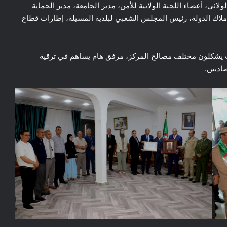
ي، أعضاء اللجنة الولائية للأمن، مدير الجامعة، مدير الحماية
أملاك الدولة، رئيس المجلس الشعبي لبلدية المسيلة، إطارات قطاع
لمرفق الجديد 40 موظف يتوزعون على 40 مكتب يشكلون مختلف مصالح المركز، مرفق هام يساهم في ترقية
اديين.