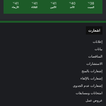
41
41
41
40
38
℃
℃
℃
℃
℃
السبت
الأحد
الأثنين
الثلاثاء
الأربعاء
اشعارت
إعلانات
بيانات
المناقصات
الاستشارات
إشعارات بالمنح
إشعارات بالإلغاء
إشعارات عدم الجدوى
امتحانات ومسابقات
عروض عمل