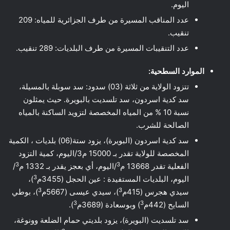
اليوم.
عدد المناقب المسيرة من طرف الجزائرية للمياه: 209
تنقيب.
عدد التنقيبات المسيرة من طرف البلديات: 289 تنقيب.
الموارد السطحية:
تتزود الولاية من ثلاثة (03) سدود: سد سوبلة بالمسيلة،
سد كدية اسردون، سد تلسديت بالبويرة. حيث يمثلون
نسبة 10 % من المياه المخصصة لتزويد الساكنة بالمياه
الصالحة للشرب.
سد كدية اسردون (البويرة)، يزود ستة(06) بلديات ، الكمية
المخصصة للولاية تقدر بـ 15000 م3/اليوم، كمية التزود
3
3
الفعلية تقدر 13668 م
/اليوم، أي بعجز يقدر بـ 1332 م
/
3
اليوم، البلديات المستفيدة : عين الحجل (3455م
)،
3
3
سيدي هجرس (415م
)، سيدي عيسى (5667م
)، بوطي
3
3
السايح (442م
) وبوسعادة (3689م
).
سد تلسديت (البويرة)، يزود بلديتي حمام الضلعة وونوغة،