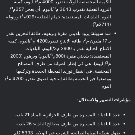
3
الكمية المخصصة للولاية تقدربـ 4000 م
/اليوم، كمية
3
3
التزود الفعلية تقدرب 3643 م
/اليوم، أي بعجز 357م
/
3
اليوم، البلديات المستفيدة: حمام الضلعة (929م
) وونوغة
3
(2714م
).
سد سوبلة: يزود بلديتي مقرة وبرهوم، طاقة التخزین تقدر
3
3
بـ 17 مليون م
، طاقة الانتاج تقدربـ4200 م
/اليوم، كمية
الانتاج الحالية تقدر بـ 2800 م3/اليوم، البلديات
3
المستفيدة: بلديتي مقرة (800م
/اليوم) وبرهوم (2000
3
م
/اليوم)، هي في إطار الصيانة من طرف المصالح
المختصة، في انتظار توريد المحطة الجديدة وتركيبها
3
ووضعها حيز الخدمة بطاقة إنتاجية قصوى تقدربـ 4200 م
/
اليوم.
مؤشرات التسيير والاستغلال:
عدد البلديات المسيرة من طرف الجزائرية للمياه:21 بلدية.
عدد البلديات المسيرة من طرف مصالح البلدية: 26 بلدية.
طول شبكة المياه الصالحة للشرب عبر الولاية: 5393 كلم.