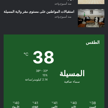
منذ أسبوع واحد
استقبالات المواطنين على مستوى مقر ولاية المسيلة
منذ أسبوع واحد
الطقس
38
℃
المسيلة
38º - 33º
15%
2.14 كيلومتر/ساعة
سماء صافية
40
41
41
40
38
℃
℃
℃
℃
℃
السبت
الأحد
الأثنين
الثلاثاء
الأربعاء