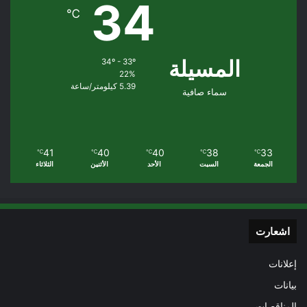
34
℃
المسيلة
34º - 33º
22%
5.39 كيلومتر/ساعة
سماء صافية
41
40
40
38
33
℃
℃
℃
℃
℃
الجمعة
السبت
الأحد
الأثنين
الثلاثاء
اشعارت
إعلانات
بيانات
المناقصات