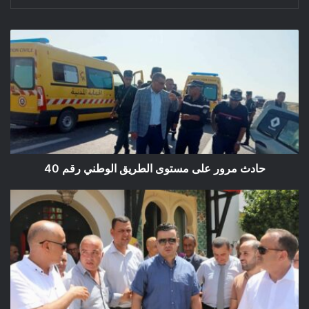
حادث
مرور
على
مستوى
الطريق
الوطني
رقم
40
حادث مرور على مستوى الطريق الوطني رقم 40
انطلاق
فعاليات
الاحتفال
باليوم
الوطني
للسياحة
المصادف
لـ