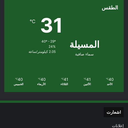
الطقس
31
℃
المسيلة
40º - 29º
24%
2.05 كيلومتر/ساعة
سماء صافية
40
40
41
41
40
℃
℃
℃
℃
℃
الأحد
الأثنين
الثلاثاء
الأربعاء
الخميس
اشعارت
إعلانات