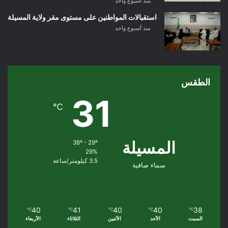
منذ أسبوع واحد
استقبالات المواطنين على مستوى مقر ولاية المسيلة
منذ أسبوع واحد
الطقس
31
℃
المسيلة
38º - 29º
29%
3.5 كيلومتر/ساعة
سماء صافية
40
41
40
40
38
℃
℃
℃
℃
℃
السبت
الأحد
الأثنين
الثلاثاء
الأربعاء